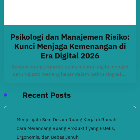
Psikologi dan Manajemen Risiko:
Kunci Menjaga Kemenangan di
Era Digital 2026
Banyak orang terjun ke dunia hiburan digital dengan
satu tujuan: menang besar dalam waktu singkat.…
Recent Posts
Menjelajahi Seni Desain Ruang Kerja di Rumah:
Cara Merancang Ruang Produktif yang Estetis,
Ergonomis, dan Bebas Jenuh