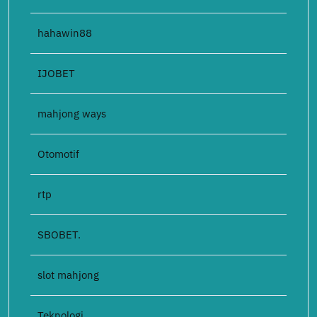
hahawin88
IJOBET
mahjong ways
Otomotif
rtp
SBOBET.
slot mahjong
Teknologi