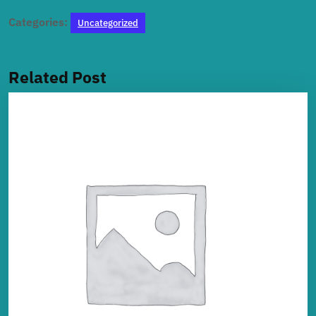
Categories:
Uncategorized
Related Post