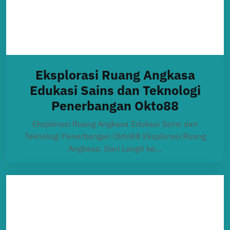
Eksplorasi Ruang Angkasa
Edukasi Sains dan Teknologi
Penerbangan Okto88
Eksplorasi Ruang Angkasa Edukasi Sains dan
Teknologi Penerbangan Okto88 Eksplorasi Ruang
Angkasa: Dari Langit ke…