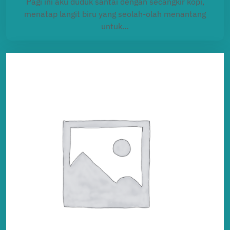
Pagi ini aku duduk santai dengan secangkir kopi,
menatap langit biru yang seolah-olah menantang
untuk…