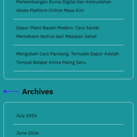
Perkembangan Dunia Digital dan Kemudahan
Akses Platform Online Masa Kini
Dapur Plant-Based Modern: Cara Santai
Memahami Nutrisi dari Masakan Sehat
Mengubah Cara Pandang: Ternyata Dapur Adalah
Tempat Belajar Kimia Paling Seru
Archives
July 2026
June 2026