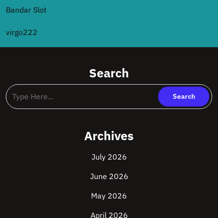
Bandar Slot
virgo222
Search
Archives
July 2026
June 2026
May 2026
April 2026