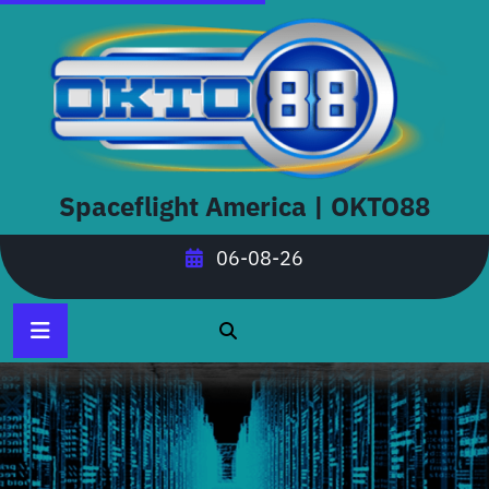
Skip
to
content
Spaceflight America | OKTO88
06-08-26