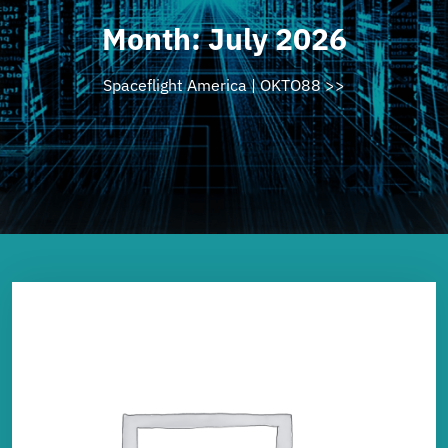
Month:
July 2026
Spaceflight America | OKTO88
>>