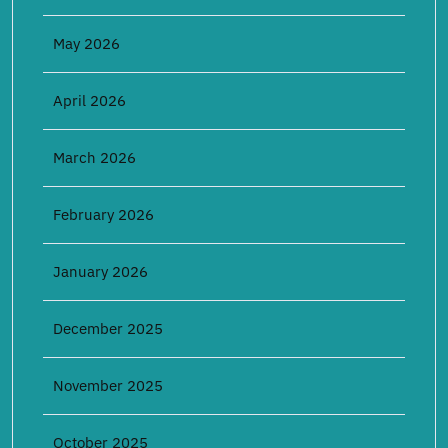
May 2026
April 2026
March 2026
February 2026
January 2026
December 2025
November 2025
October 2025