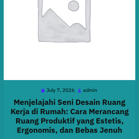
July 7, 2026
admin
July
admin
7,
Menjelajahi Seni Desain Ruang
2026
Kerja di Rumah: Cara Merancang
Ruang Produktif yang Estetis,
Ergonomis, dan Bebas Jenuh