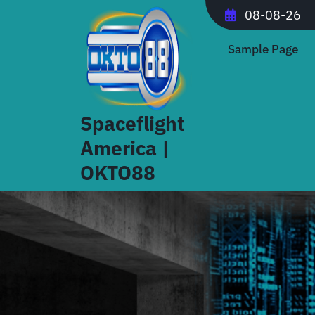
Skip
08-08-26
to
content
Sample Page
Spaceflight
America |
OKTO88