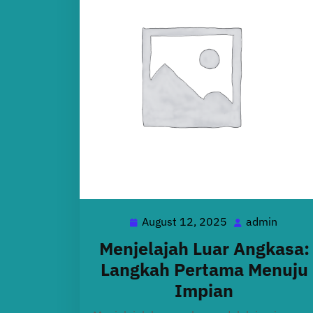
August 12, 2025
admin
August
admin
12,
Menjelajah Luar Angkasa:
2025
Langkah Pertama Menuju
Impian