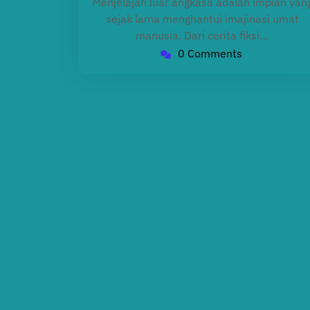
Menjelajah luar angkasa adalah impian yan
sejak lama menghantui imajinasi umat
manusia. Dari cerita fiksi…
0 Comments