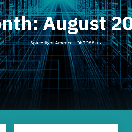
nth:
August 2
Spaceflight America | OKTO88
>>