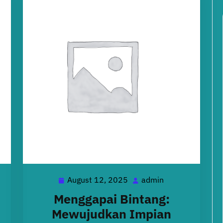
August 12, 2025
admin
August
admin
12,
Menggapai Bintang:
2025
Mewujudkan Impian