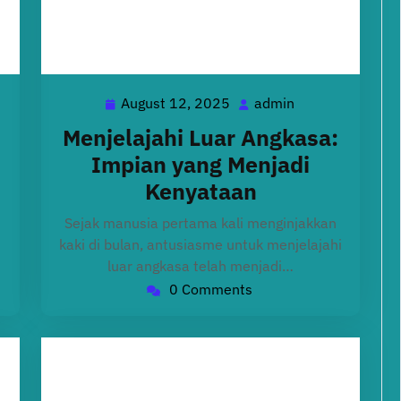
August 12, 2025
admin
August
admin
12,
Menjelajahi Luar Angkasa:
2025
Impian yang Menjadi
Kenyataan
Sejak manusia pertama kali menginjakkan
kaki di bulan, antusiasme untuk menjelajahi
luar angkasa telah menjadi…
0 Comments