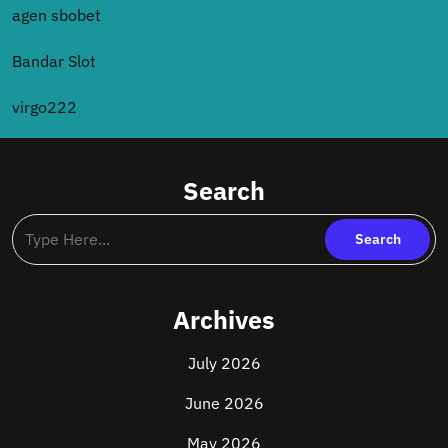
agen sbobet
Bandar Slot
virgo222
Search
Archives
July 2026
June 2026
May 2026