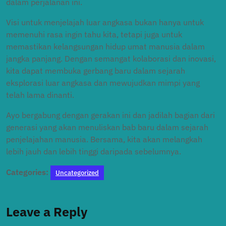
dalam perjalanan ini.
Visi untuk menjelajah luar angkasa bukan hanya untuk
memenuhi rasa ingin tahu kita, tetapi juga untuk
memastikan kelangsungan hidup umat manusia dalam
jangka panjang. Dengan semangat kolaborasi dan inovasi,
kita dapat membuka gerbang baru dalam sejarah
eksplorasi luar angkasa dan mewujudkan mimpi yang
telah lama dinanti.
Ayo bergabung dengan gerakan ini dan jadilah bagian dari
generasi yang akan menuliskan bab baru dalam sejarah
penjelajahan manusia. Bersama, kita akan melangkah
lebih jauh dan lebih tinggi daripada sebelumnya.
Categories:
Uncategorized
Leave a Reply