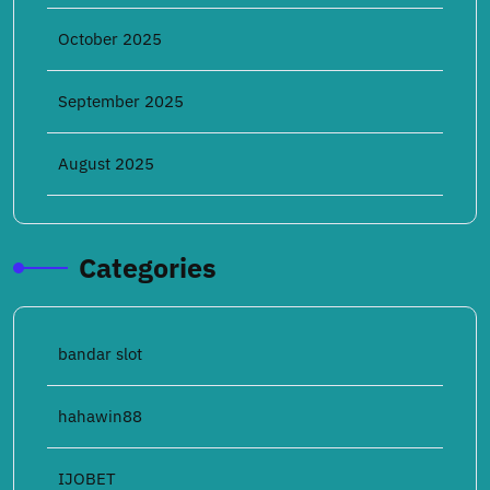
October 2025
September 2025
August 2025
Categories
bandar slot
hahawin88
IJOBET