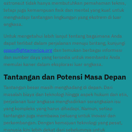
astronaut tidak hanya membutuhkan pemahaman teknis,
tetapi juga kemampuan fisik dan mental yang kuat untuk
menghadapi tantangan lingkungan yang ekstrem di luar
angkasa.
Untuk mengetahui lebih lanjut tentang bagaimana Anda
dapat terlibat dalam perjalanan menuju bintang, kunjungi
spaceflightamerica.org
dan temukan berbagai informasi
dan sumber daya yang tersedia untuk membantu Anda
memulai karier dalam eksplorasi luar angkasa.
Tantangan dan Potensi Masa Depan
Tantangan besar masih menghadang di depan. Dari
masalah biaya dan teknologi hingga aspek hukum dan etis,
perjalanan luar angkasa menghadirkan serangkaian isu
yang kompleks yang harus dihadapi. Namun, setiap
tantangan juga membawa peluang untuk inovasi dan
perkembangan. Dengan kemajuan teknologi yang pesat,
manusia kini lebih dekat dari sebelumnya untuk