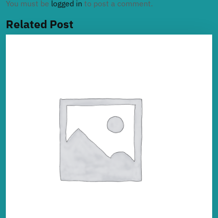
You must be
logged in
to post a comment.
Related Post