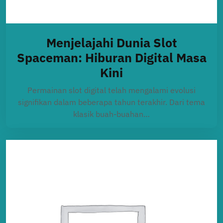
Menjelajahi Dunia Slot
Spaceman: Hiburan Digital Masa
Kini
Permainan slot digital telah mengalami evolusi
signifikan dalam beberapa tahun terakhir. Dari tema
klasik buah-buahan…