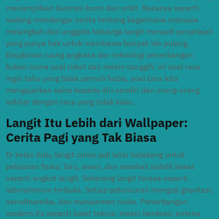
menampilkan ilustrasi bumi dari orbit. Rasanya seperti
sedang mendengar cerita tentang bagaimana manusia
melangkah dari anggota keluarga langit menjadi penjelajah
yang punya hak untuk membawa banyak ide pulang.
Eksplorasi ruang angkasa dan teknologi penerbangan
bukan cuma soal roket dan mesin canggih; ini soal rasa
ingin tahu yang tidak pernah habis, soal cara kita
mengajarkan sains kepada diri sendiri dan orang-orang
sekitar dengan cara yang tidak kaku.
Langit Itu Lebih dari Wallpaper:
Cerita Pagi yang Tak Biasa
Di kelas dulu, langit cuma jadi latar belakang untuk
pelajaran fisika: biru, awan, dan sesekali satelit lewat
seperti angkot langit. Sekarang langit terasa seperti
laboratorium terbuka. Setiap peluncuran menguji gravitasi,
aerodinamika, dan manajemen risiko. Penerbangan
modern itu seperti balet teknis: mesin berdesir, antena