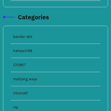
Categories
bandar slot
hahawin88
IJOBET
mahjong ways
Otomotif
rtp