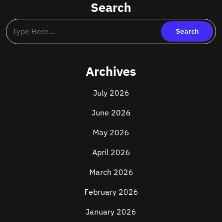
Search
Archives
July 2026
June 2026
May 2026
April 2026
March 2026
February 2026
January 2026