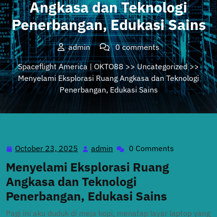
Angkasa dan Teknologi
Penerbangan, Edukasi Sains
admin
0 comments
Spaceflight America | OKTO88
>>
Uncategorized
>>
Menyelami Eksplorasi Ruang Angkasa dan Teknologi
Penerbangan, Edukasi Sains
October 23, 2025
admin
0 Comments
October
admin
23,
Menyelami Eksplorasi Ruang
2025
Angkasa dan Teknologi
Penerbangan, Edukasi Sains
Pagi ini aku duduk di meja kopi, menatap layar laptop yang