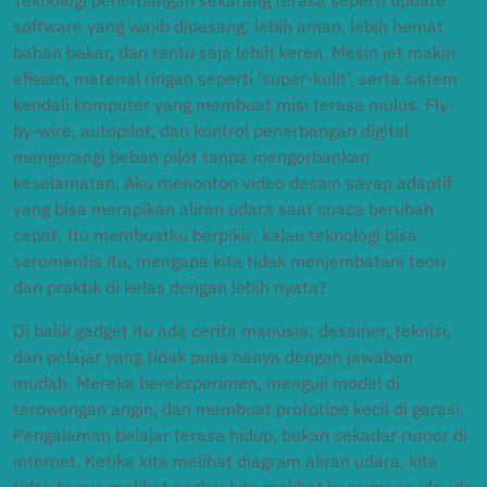
Teknologi penerbangan sekarang terasa seperti update
software yang wajib dipasang: lebih aman, lebih hemat
bahan bakar, dan tentu saja lebih keren. Mesin jet makin
efisien, material ringan seperti ‘super-kulit’, serta sistem
kendali komputer yang membuat misi terasa mulus. Fly-
by-wire, autopilot, dan kontrol penerbangan digital
mengurangi beban pilot tanpa mengorbankan
keselamatan. Aku menonton video desain sayap adaptif
yang bisa merapikan aliran udara saat cuaca berubah
cepat. Itu membuatku berpikir: kalau teknologi bisa
seromantis itu, mengapa kita tidak menjembatani teori
dan praktik di kelas dengan lebih nyata?
Di balik gadget itu ada cerita manusia: desainer, teknisi,
dan pelajar yang tidak puas hanya dengan jawaban
mudah. Mereka bereksperimen, menguji model di
terowongan angin, dan membuat prototipe kecil di garasi.
Pengalaman belajar terasa hidup, bukan sekadar rumor di
internet. Ketika kita melihat diagram aliran udara, kita