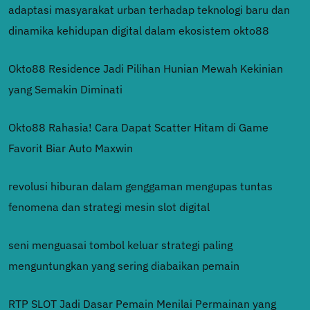
adaptasi masyarakat urban terhadap teknologi baru dan
dinamika kehidupan digital dalam ekosistem okto88
Okto88 Residence Jadi Pilihan Hunian Mewah Kekinian
yang Semakin Diminati
Okto88 Rahasia! Cara Dapat Scatter Hitam di Game
Favorit Biar Auto Maxwin
revolusi hiburan dalam genggaman mengupas tuntas
fenomena dan strategi mesin slot digital
seni menguasai tombol keluar strategi paling
menguntungkan yang sering diabaikan pemain
RTP SLOT Jadi Dasar Pemain Menilai Permainan yang