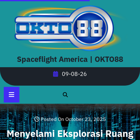
Skip
to
content
Spaceflight America | OKTO88
09-08-26
Posted On October 23, 2025
Menyelami Eksplorasi Ruang