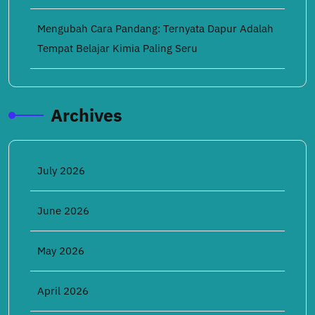
Mengubah Cara Pandang: Ternyata Dapur Adalah
Tempat Belajar Kimia Paling Seru
Archives
July 2026
June 2026
May 2026
April 2026