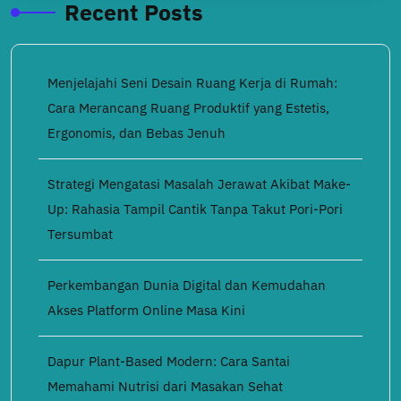
Recent Posts
Menjelajahi Seni Desain Ruang Kerja di Rumah:
Cara Merancang Ruang Produktif yang Estetis,
Ergonomis, dan Bebas Jenuh
Strategi Mengatasi Masalah Jerawat Akibat Make-
Up: Rahasia Tampil Cantik Tanpa Takut Pori-Pori
Tersumbat
Perkembangan Dunia Digital dan Kemudahan
Akses Platform Online Masa Kini
Dapur Plant-Based Modern: Cara Santai
Memahami Nutrisi dari Masakan Sehat