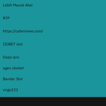
Lebih Masuk Akal
RTP
https://cafeminee.com/
IJOBET slot
Depo qris
agen sbobet
Bandar Slot
virgo222