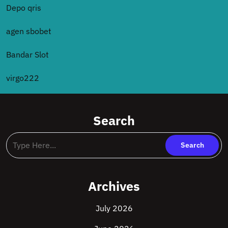
Depo qris
agen sbobet
Bandar Slot
virgo222
Search
Archives
July 2026