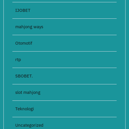
IJOBET
mahjong ways
Otomotif
rtp
SBOBET.
slot mahjong
Teknologi
Uncategorized