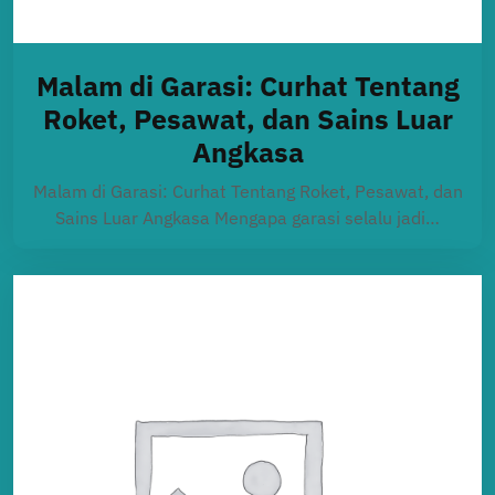
Malam di Garasi: Curhat Tentang
Roket, Pesawat, dan Sains Luar
Angkasa
Malam di Garasi: Curhat Tentang Roket, Pesawat, dan
Sains Luar Angkasa Mengapa garasi selalu jadi…