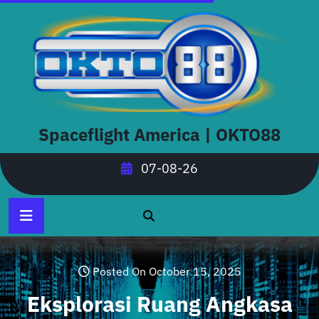
Skip
to
content
Spaceflight America | OKTO88
07-08-26
Posted On October 15, 2025
Eksplorasi Ruang Angkasa