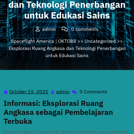
dan Teknologi Penerbangan
untuk Edukasi Sains
admin
0 comments
Spaceflight America | OKTO88
>>
Uncategorized
>>
Eksplorasi Ruang Angkasa dan Teknologi Penerbangan
untuk Edukasi Sains
October 15, 2025
admin
0 Comments
October
admin
15,
Informasi: Eksplorasi Ruang
2025
Angkasa sebagai Pembelajaran
Terbuka
Ruang angkasa bukan lagi domain eksklusif para astronot.