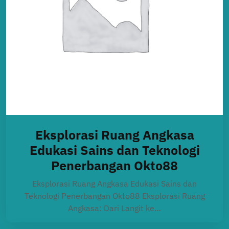
Eksplorasi Ruang Angkasa
Edukasi Sains dan Teknologi
Penerbangan Okto88
Eksplorasi Ruang Angkasa Edukasi Sains dan
Teknologi Penerbangan Okto88 Eksplorasi Ruang
Angkasa: Dari Langit ke…