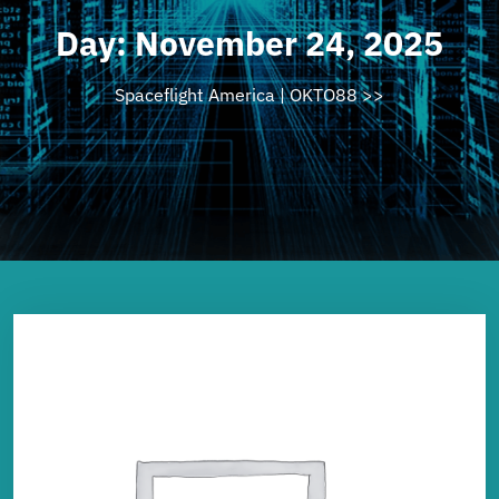
Day:
November 24, 2025
Spaceflight America | OKTO88
>>