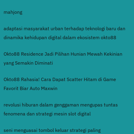
mahjong
adaptasi masyarakat urban terhadap teknologi baru dan
dinamika kehidupan digital dalam ekosistem okto88
Okto88 Residence Jadi Pilihan Hunian Mewah Kekinian
yang Semakin Diminati
Okto88 Rahasia! Cara Dapat Scatter Hitam di Game
Favorit Biar Auto Maxwin
revolusi hiburan dalam genggaman mengupas tuntas
fenomena dan strategi mesin slot digital
seni menguasai tombol keluar strategi paling