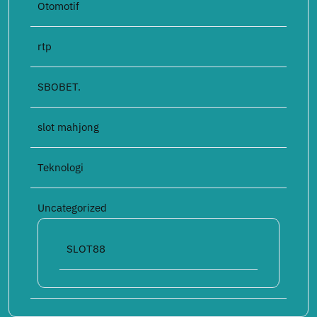
Otomotif
rtp
SBOBET.
slot mahjong
Teknologi
Uncategorized
SLOT88