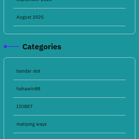
August 2025
Categories
bandar slot
hahawin88
IJOBET
mahjong ways