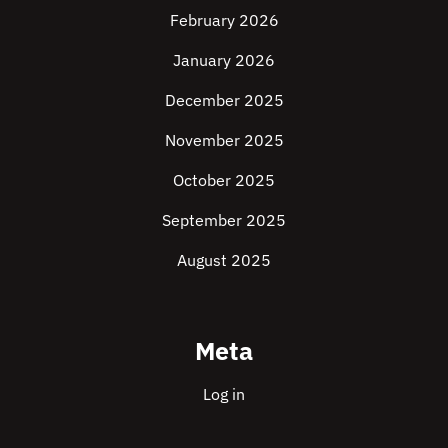
February 2026
January 2026
December 2025
November 2025
October 2025
September 2025
August 2025
Meta
Log in