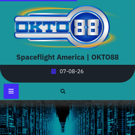
Skip
to
content
Spaceflight America | OKTO88
07-08-26