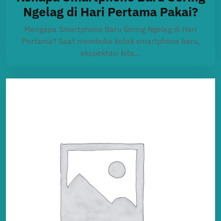
Ngelag di Hari Pertama Pakai?
Mengapa Smartphone Baru Sering Ngelag di Hari
Pertama? Saat membuka kotak smartphone baru,
ekspektasi kita…