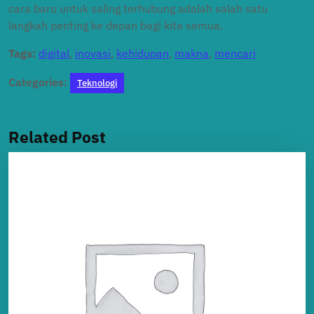
cara baru untuk saling terhubung adalah salah satu
langkah penting ke depan bagi kita semua.
Tags:
digital
,
inovasi
,
kehidupan
,
makna
,
mencari
Categories:
Teknologi
Related Post