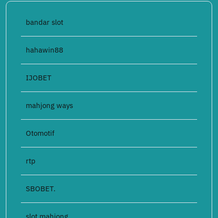
bandar slot
hahawin88
IJOBET
mahjong ways
Otomotif
rtp
SBOBET.
slot mahjong