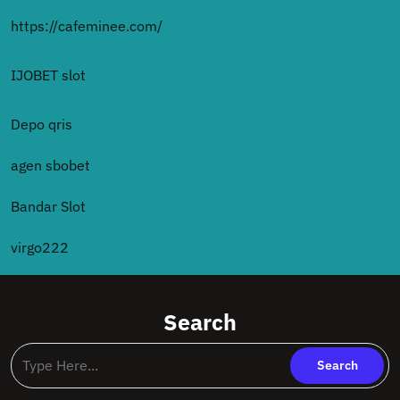
https://cafeminee.com/
IJOBET slot
Depo qris
agen sbobet
Bandar Slot
virgo222
Search