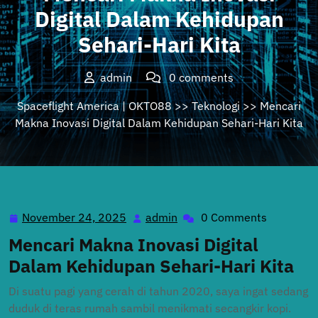
Digital Dalam Kehidupan
Sehari-Hari Kita
admin
0 comments
Spaceflight America | OKTO88
>>
Teknologi
>> Mencari
Makna Inovasi Digital Dalam Kehidupan Sehari-Hari Kita
November 24, 2025
admin
0 Comments
November
admin
24,
Mencari Makna Inovasi Digital
2025
Dalam Kehidupan Sehari-Hari Kita
Di suatu pagi yang cerah di tahun 2020, saya ingat sedang
duduk di teras rumah sambil menikmati secangkir kopi.