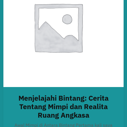
Menjelajahi Bintang: Cerita
Tentang Mimpi dan Realita
Ruang Angkasa
Awal Mimpi di Antara Bintang Pertama kali saya