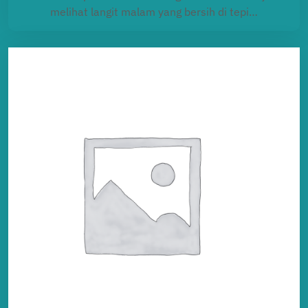
melihat langit malam yang bersih di tepi…