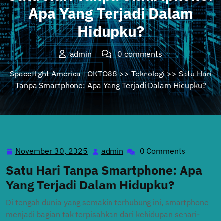
Apa Yang Terjadi Dalam
Hidupku?
admin
0 comments
Spaceflight America | OKTO88
>>
Teknologi
>> Satu Hari
Tanpa Smartphone: Apa Yang Terjadi Dalam Hidupku?
November 30, 2025
admin
0 Comments
November
admin
30,
Satu Hari Tanpa Smartphone: Apa
2025
Yang Terjadi Dalam Hidupku?
Di tengah dunia yang semakin terhubung ini, smartphone
menjadi bagian tak terpisahkan dari kehidupan sehari-