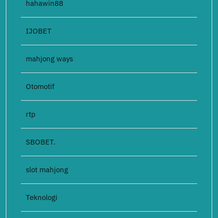
hahawin88
IJOBET
mahjong ways
Otomotif
rtp
SBOBET.
slot mahjong
Teknologi