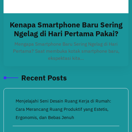
Kenapa Smartphone Baru Sering
Ngelag di Hari Pertama Pakai?
Mengapa Smartphone Baru Sering Ngelag di Hari
Pertama? Saat membuka kotak smartphone baru,
ekspektasi kita…
Recent Posts
Menjelajahi Seni Desain Ruang Kerja di Rumah:
Cara Merancang Ruang Produktif yang Estetis,
Ergonomis, dan Bebas Jenuh