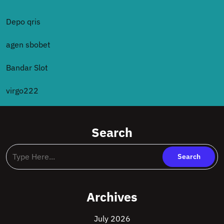
Depo qris
agen sbobet
Bandar Slot
virgo222
Search
Archives
July 2026