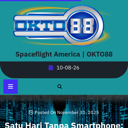
Skip
to
content
Spaceflight America | OKTO88
10-08-26
Posted On November 30, 2025
Satu Hari Tanpa Smartphone: