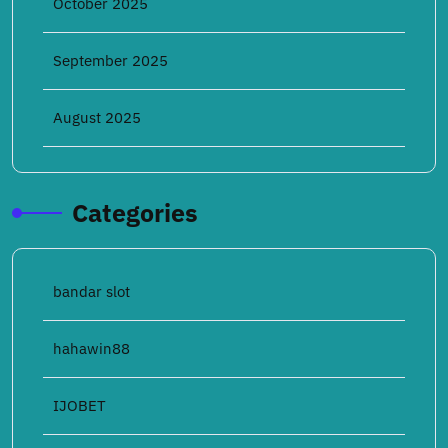
October 2025
September 2025
August 2025
Categories
bandar slot
hahawin88
IJOBET