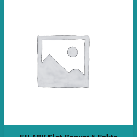
FILA88 Slot Bonus: 5 Fakta