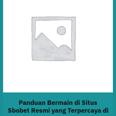
Panduan Bermain di Situs
Sbobet Resmi yang Terpercaya di