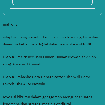
mahjong
adaptasi masyarakat urban terhadap teknologi baru dan
dinamika kehidupan digital dalam ekosistem okto88
Okto88 Residence Jadi Pilihan Hunian Mewah Kekinian
yang Semakin Diminati
Okto88 Rahasia! Cara Dapat Scatter Hitam di Game
Favorit Biar Auto Maxwin
revolusi hiburan dalam genggaman mengupas tuntas
fenomena dan strategi mesin slot digital