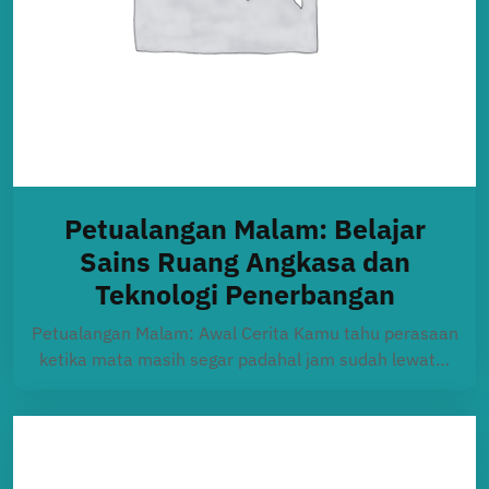
Petualangan Malam: Belajar
Sains Ruang Angkasa dan
Teknologi Penerbangan
Petualangan Malam: Awal Cerita Kamu tahu perasaan
ketika mata masih segar padahal jam sudah lewat…