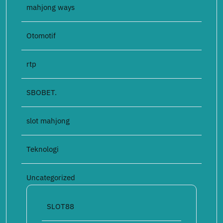
mahjong ways
Otomotif
rtp
SBOBET.
slot mahjong
Teknologi
Uncategorized
SLOT88