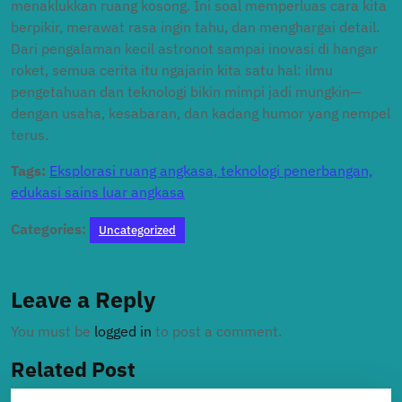
menaklukkan ruang kosong. Ini soal memperluas cara kita
berpikir, merawat rasa ingin tahu, dan menghargai detail.
Dari pengalaman kecil astronot sampai inovasi di hangar
roket, semua cerita itu ngajarin kita satu hal: ilmu
pengetahuan dan teknologi bikin mimpi jadi mungkin—
dengan usaha, kesabaran, dan kadang humor yang nempel
terus.
Tags:
Eksplorasi ruang angkasa, teknologi penerbangan,
edukasi sains luar angkasa
Categories:
Uncategorized
Leave a Reply
You must be
logged in
to post a comment.
Related Post