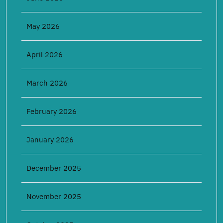
May 2026
April 2026
March 2026
February 2026
January 2026
December 2025
November 2025