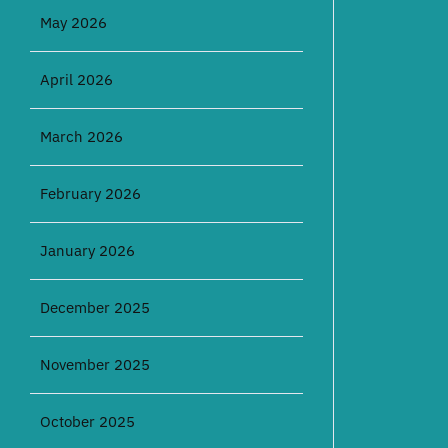
May 2026
April 2026
March 2026
February 2026
January 2026
December 2025
November 2025
October 2025