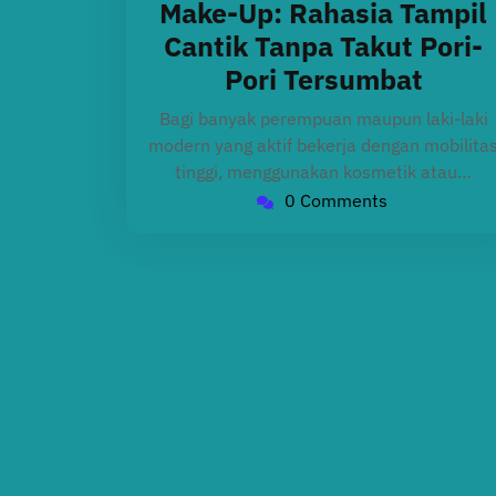
Make-Up: Rahasia Tampil
Cantik Tanpa Takut Pori-
Pori Tersumbat
Bagi banyak perempuan maupun laki-laki
modern yang aktif bekerja dengan mobilita
tinggi, menggunakan kosmetik atau…
0 Comments