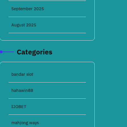
September 2025
August 2025
Categories
bandar slot
hahawin88
IJOBET
mahjong ways