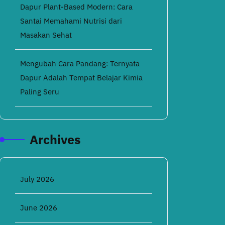
Dapur Plant-Based Modern: Cara
Santai Memahami Nutrisi dari
Masakan Sehat
Mengubah Cara Pandang: Ternyata
Dapur Adalah Tempat Belajar Kimia
Paling Seru
Archives
July 2026
June 2026