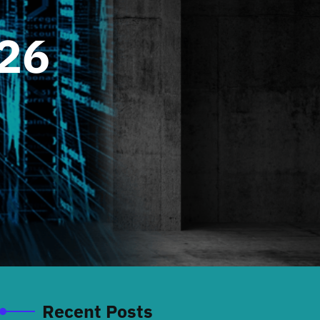
026
Recent Posts