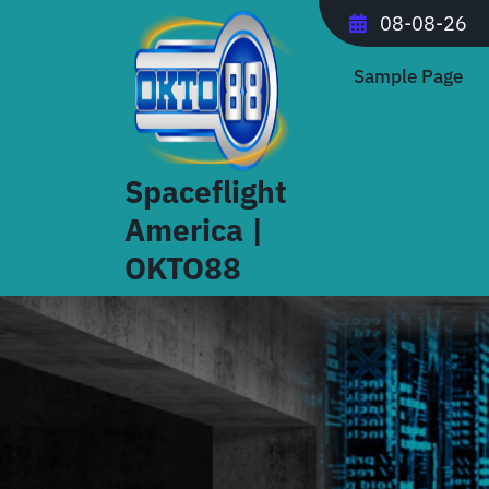
Skip
08-08-26
to
content
Sample Page
Spaceflight
America |
OKTO88