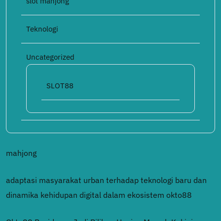
slot mahjong
Teknologi
Uncategorized
SLOT88
mahjong
adaptasi masyarakat urban terhadap teknologi baru dan
dinamika kehidupan digital dalam ekosistem okto88