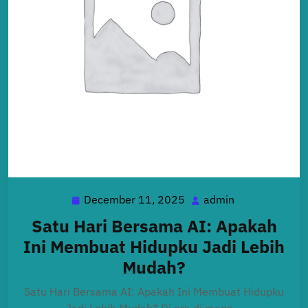
December 11, 2025
admin
December
admin
11,
Satu Hari Bersama AI: Apakah
2025
Ini Membuat Hidupku Jadi Lebih
Mudah?
Satu Hari Bersama AI: Apakah Ini Membuat Hidupku