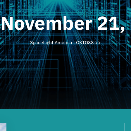
:
November 21,
Spaceflight America | OKTO88
>>