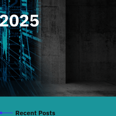
 2025
Recent Posts