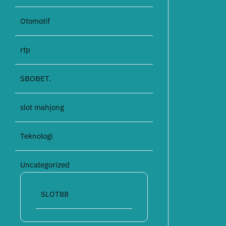
Otomotif
rtp
SBOBET.
slot mahjong
Teknologi
Uncategorized
SLOT88