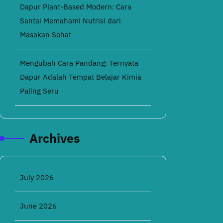
Dapur Plant-Based Modern: Cara
Santai Memahami Nutrisi dari
Masakan Sehat
Mengubah Cara Pandang: Ternyata
Dapur Adalah Tempat Belajar Kimia
Paling Seru
Archives
July 2026
June 2026