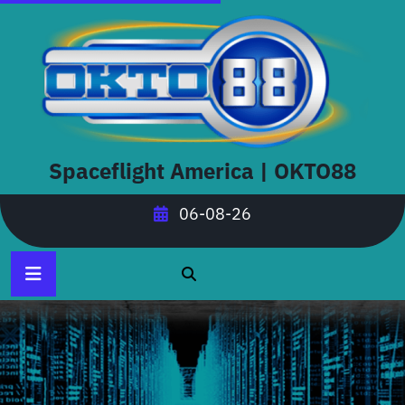
Skip
to
content
Spaceflight America | OKTO88
06-08-26