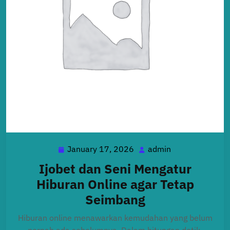
January 17, 2026
admin
January
admin
17,
Ijobet dan Seni Mengatur
2026
Hiburan Online agar Tetap
Seimbang
Hiburan online menawarkan kemudahan yang belum