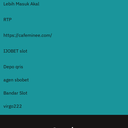
Lebih Masuk Akal
RTP
https://cafeminee.com/
IJOBET slot
Depo qris
agen sbobet
Bandar Slot
virgo222