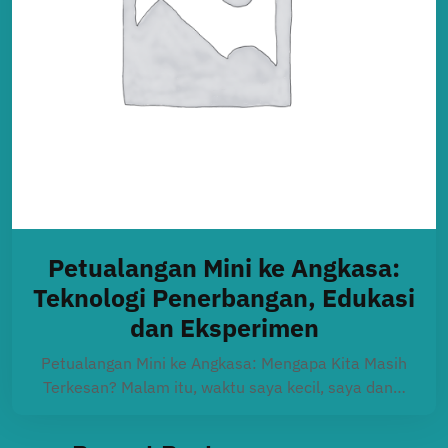
Petualangan Mini ke Angkasa:
Teknologi Penerbangan, Edukasi
dan Eksperimen
Petualangan Mini ke Angkasa: Mengapa Kita Masih
Terkesan? Malam itu, waktu saya kecil, saya dan…