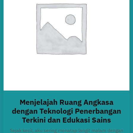
Menjelajah Ruang Angkasa
dengan Teknologi Penerbangan
Terkini dan Edukasi Sains
Sejak kecil, aku sering menatap langit malam dengan