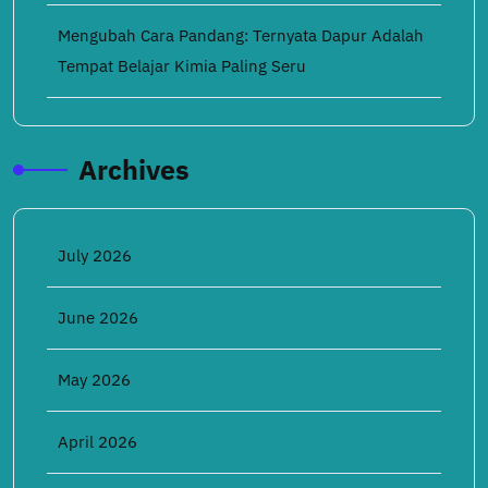
Mengubah Cara Pandang: Ternyata Dapur Adalah
Tempat Belajar Kimia Paling Seru
Archives
July 2026
June 2026
May 2026
April 2026