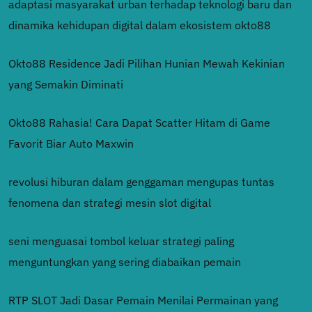
adaptasi masyarakat urban terhadap teknologi baru dan
dinamika kehidupan digital dalam ekosistem okto88
Okto88 Residence Jadi Pilihan Hunian Mewah Kekinian
yang Semakin Diminati
Okto88 Rahasia! Cara Dapat Scatter Hitam di Game
Favorit Biar Auto Maxwin
revolusi hiburan dalam genggaman mengupas tuntas
fenomena dan strategi mesin slot digital
seni menguasai tombol keluar strategi paling
menguntungkan yang sering diabaikan pemain
RTP SLOT Jadi Dasar Pemain Menilai Permainan yang