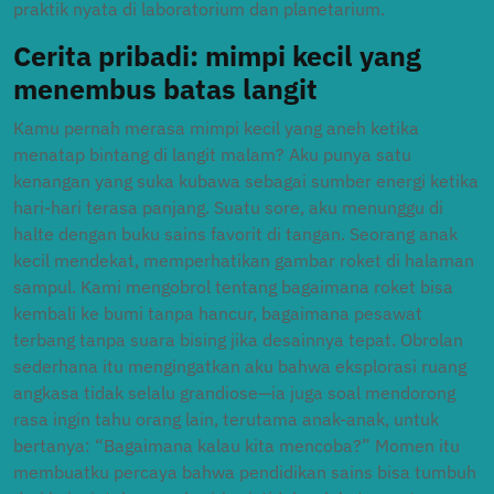
praktik nyata di laboratorium dan planetarium.
Cerita pribadi: mimpi kecil yang
menembus batas langit
Kamu pernah merasa mimpi kecil yang aneh ketika
menatap bintang di langit malam? Aku punya satu
kenangan yang suka kubawa sebagai sumber energi ketika
hari-hari terasa panjang. Suatu sore, aku menunggu di
halte dengan buku sains favorit di tangan. Seorang anak
kecil mendekat, memperhatikan gambar roket di halaman
sampul. Kami mengobrol tentang bagaimana roket bisa
kembali ke bumi tanpa hancur, bagaimana pesawat
terbang tanpa suara bising jika desainnya tepat. Obrolan
sederhana itu mengingatkan aku bahwa eksplorasi ruang
angkasa tidak selalu grandiose—ia juga soal mendorong
rasa ingin tahu orang lain, terutama anak-anak, untuk
bertanya: “Bagaimana kalau kita mencoba?” Momen itu
membuatku percaya bahwa pendidikan sains bisa tumbuh