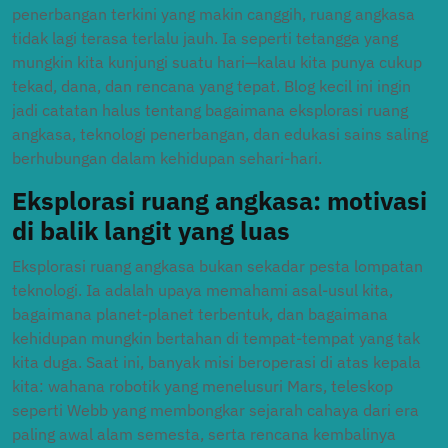
penerbangan terkini yang makin canggih, ruang angkasa
tidak lagi terasa terlalu jauh. Ia seperti tetangga yang
mungkin kita kunjungi suatu hari—kalau kita punya cukup
tekad, dana, dan rencana yang tepat. Blog kecil ini ingin
jadi catatan halus tentang bagaimana eksplorasi ruang
angkasa, teknologi penerbangan, dan edukasi sains saling
berhubungan dalam kehidupan sehari-hari.
Eksplorasi ruang angkasa: motivasi
di balik langit yang luas
Eksplorasi ruang angkasa bukan sekadar pesta lompatan
teknologi. Ia adalah upaya memahami asal-usul kita,
bagaimana planet-planet terbentuk, dan bagaimana
kehidupan mungkin bertahan di tempat-tempat yang tak
kita duga. Saat ini, banyak misi beroperasi di atas kepala
kita: wahana robotik yang menelusuri Mars, teleskop
seperti Webb yang membongkar sejarah cahaya dari era
paling awal alam semesta, serta rencana kembalinya