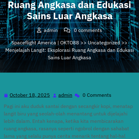
Ruang Angkasa dan Edukasi
Sains Luar Angkasa
admin
0 comments
Spaceflight America | OKTO88
>>
Uncategorized
>>
Menjelajah Langit: Eksplorasi Ruang Angkasa dan Edukasi
Sains Luar Angkasa
October 18, 2025
admin
0 Comments
October
admin
18,
Pagi ini aku duduk santai dengan secangkir kopi, menatap
2025
langit biru yang seolah-olah menantang untuk dijelajahi
lebih dalam. Entah kenapa, ketika kita membicarakan
ruang angkasa, rasanya seperti ngobrol dengan sahabat
lama yang selalu punya cerita menarik tentang hal-hal