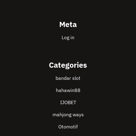
Meta
Log in
Categories
bandar slot
hahawin88
IJOBET
mahjong ways
Otomotif