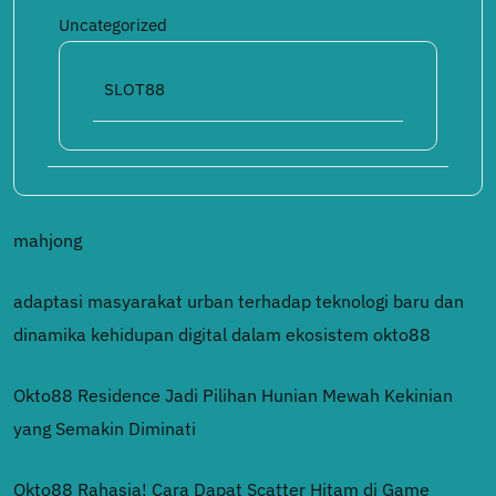
Uncategorized
SLOT88
mahjong
adaptasi masyarakat urban terhadap teknologi baru dan
dinamika kehidupan digital dalam ekosistem okto88
Okto88 Residence Jadi Pilihan Hunian Mewah Kekinian
yang Semakin Diminati
Okto88 Rahasia! Cara Dapat Scatter Hitam di Game