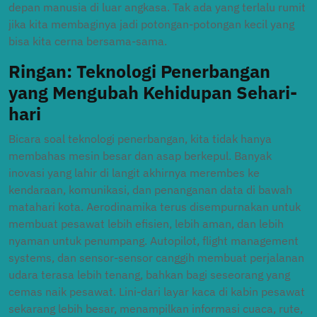
depan manusia di luar angkasa. Tak ada yang terlalu rumit
jika kita membaginya jadi potongan-potongan kecil yang
bisa kita cerna bersama-sama.
Ringan: Teknologi Penerbangan
yang Mengubah Kehidupan Sehari-
hari
Bicara soal teknologi penerbangan, kita tidak hanya
membahas mesin besar dan asap berkepul. Banyak
inovasi yang lahir di langit akhirnya merembes ke
kendaraan, komunikasi, dan penanganan data di bawah
matahari kota. Aerodinamika terus disempurnakan untuk
membuat pesawat lebih efisien, lebih aman, dan lebih
nyaman untuk penumpang. Autopilot, flight management
systems, dan sensor-sensor canggih membuat perjalanan
udara terasa lebih tenang, bahkan bagi seseorang yang
cemas naik pesawat. Lini-dari layar kaca di kabin pesawat
sekarang lebih besar, menampilkan informasi cuaca, rute,