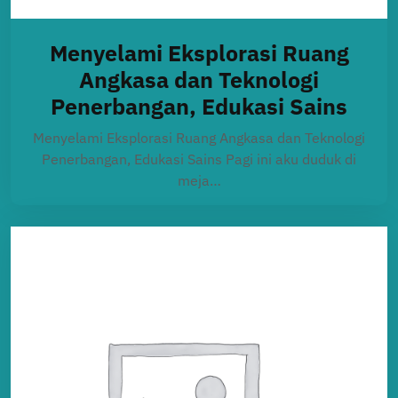
Menyelami Eksplorasi Ruang
Angkasa dan Teknologi
Penerbangan, Edukasi Sains
Menyelami Eksplorasi Ruang Angkasa dan Teknologi
Penerbangan, Edukasi Sains Pagi ini aku duduk di
meja…