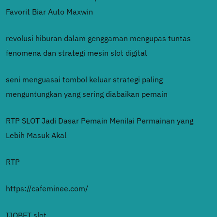
Favorit Biar Auto Maxwin
revolusi hiburan dalam genggaman mengupas tuntas
fenomena dan strategi mesin slot digital
seni menguasai tombol keluar strategi paling
menguntungkan yang sering diabaikan pemain
RTP SLOT Jadi Dasar Pemain Menilai Permainan yang
Lebih Masuk Akal
RTP
https://cafeminee.com/
IJOBET slot