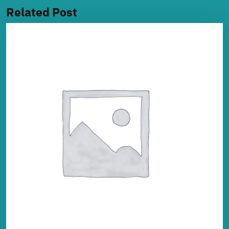
Related Post