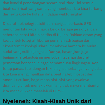
dan kondisi penerbangan secara real-time—ini semua
buah dari riset yang sama yang membuat kita bisa terbang
dari satu kota ke kota lain dalam waktu singkat.
Di darat, teknologi satelit dan navigasi berbasis GPS
menuntun kita kapan harus belok, berapa jaraknya, dan
seberapa cepat kita bisa tiba di tujuan. Bahkan drone yang
kecil untuk fotografi liburan pun menjadi bagian dari
ekosistem teknologi udara, membawa kamera ke sudut-
sudut yang sulit dijangkau. Dan ya, bayangkan juga
bagaimana teknologi ini mengubah layanan darurat,
pemetaan bencana, hingga pemantauan lingkungan. Kopi
tetap panas, tapi dengan teknologi penerbangan yang ada,
kita bisa mengumpulkan data penting lebih cepat dan
aman. Lucu kan, bagaimana alat-alat yang awalnya
dirancang untuk menaklukkan langit akhirnya membantu
kita menaklukkan masalah di Bumi?
Nyeleneh: Kisah-Kisah Unik dari