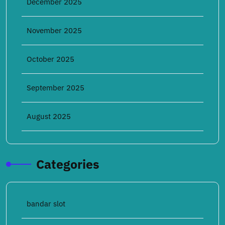
December 2025
November 2025
October 2025
September 2025
August 2025
Categories
bandar slot