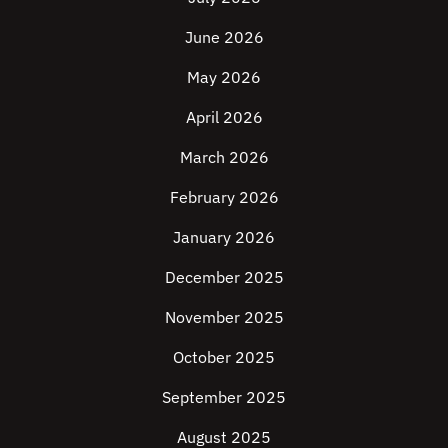
June 2026
May 2026
April 2026
March 2026
February 2026
January 2026
December 2025
November 2025
October 2025
September 2025
August 2025