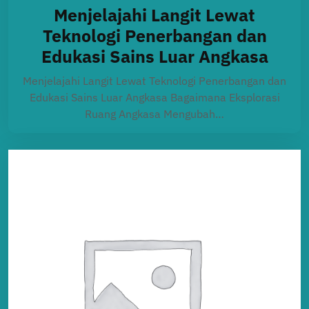
Menjelajahi Langit Lewat
Teknologi Penerbangan dan
Edukasi Sains Luar Angkasa
Menjelajahi Langit Lewat Teknologi Penerbangan dan
Edukasi Sains Luar Angkasa Bagaimana Eksplorasi
Ruang Angkasa Mengubah…