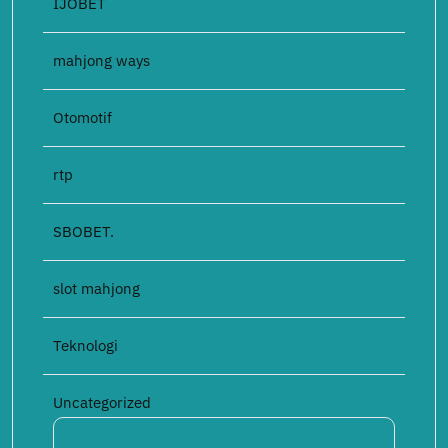
IJOBET
mahjong ways
Otomotif
rtp
SBOBET.
slot mahjong
Teknologi
Uncategorized