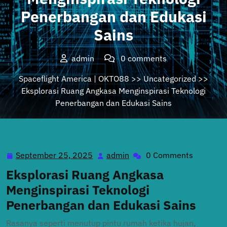
Penerbangan dan Edukasi
Sains
admin
0 comments
Spaceflight America | OKTO88
>>
Uncategorized
>>
Eksplorasi Ruang Angkasa Menginspirasi Teknologi
Penerbangan dan Edukasi Sains
September 25, 2025
admin
0 Comments
September
admin
25,
Eksplorasi Ruang Angkasa
2025
Menginspirasi Teknologi
Penerbangan dan Edukasi Sains
Rasanya seperti menutup pintu rumah ketika hujan,