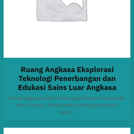
Ruang Angkasa Eksplorasi
Teknologi Penerbangan dan
Edukasi Sains Luar Angkasa
Ruang angkasa selalu terasa seperti cermin rasa ingin
tahu manusia. Setiap berita tentang peluncuran
roket…