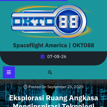
Skip
to
content
Spaceflight America | OKTO88
07-08-26
Posted On September 25, 2025
Eksplorasi Ruang Angkasa
Menginspirasi Teknologi