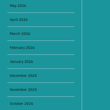
May 2026
April 2026
March 2026
February 2026
January 2026
December 2025
November 2025
October 2025