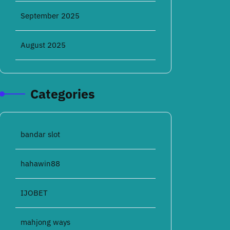
September 2025
August 2025
Categories
bandar slot
hahawin88
IJOBET
mahjong ways