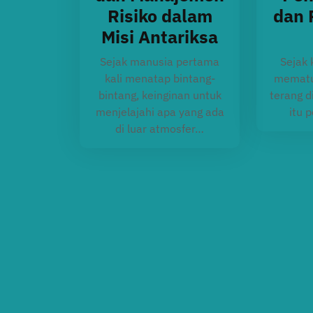
Risiko dalam
dan 
Misi Antariksa
Sejak manusia pertama
Sejak 
kali menatap bintang-
mematu
bintang, keinginan untuk
terang d
menjelajahi apa yang ada
itu 
di luar atmosfer…