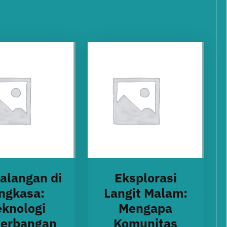
alangan di
Eksplorasi
ngkasa:
Langit Malam:
eknologi
Mengapa
erbangan
Komunitas