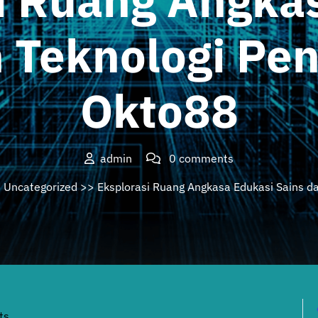
n Teknologi Pe
Okto88
admin
0 comments
>
Uncategorized
>> Eksplorasi Ruang Angkasa Edukasi Sains d
ts