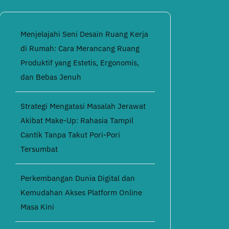
Menjelajahi Seni Desain Ruang Kerja
di Rumah: Cara Merancang Ruang
Produktif yang Estetis, Ergonomis,
dan Bebas Jenuh
Strategi Mengatasi Masalah Jerawat
Akibat Make-Up: Rahasia Tampil
Cantik Tanpa Takut Pori-Pori
Tersumbat
Perkembangan Dunia Digital dan
Kemudahan Akses Platform Online
Masa Kini