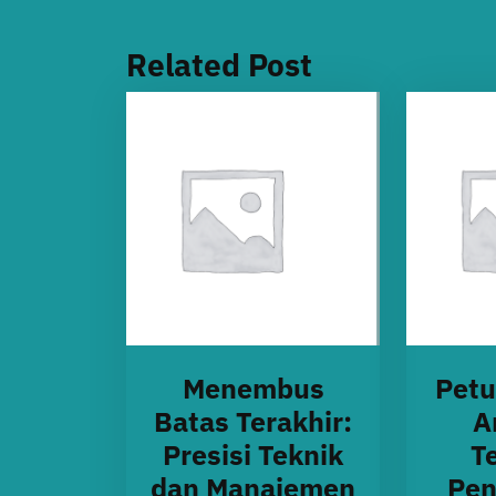
Related Post
Menembus
Petu
Batas Terakhir:
A
Presisi Teknik
T
dan Manajemen
Pen