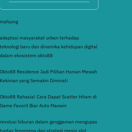
mahjong
adaptasi masyarakat urban terhadap
teknologi baru dan dinamika kehidupan digital
dalam ekosistem okto88
Okto88 Residence Jadi Pilihan Hunian Mewah
Kekinian yang Semakin Diminati
Okto88 Rahasia! Cara Dapat Scatter Hitam di
Game Favorit Biar Auto Maxwin
revolusi hiburan dalam genggaman mengupas
tuntas fenomena dan strategi mesin slot