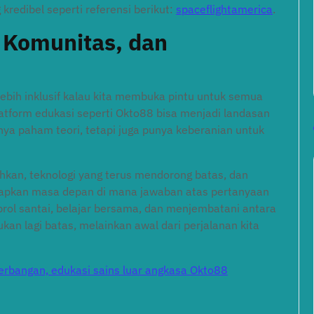
redibel seperti referensi berikut:
spaceflightamerica
.
 Komunitas, dan
ebih inklusif kalau kita membuka pintu untuk semua
latform edukasi seperti Okto88 bisa menjadi landasan
nya paham teori, tetapi juga punya keberanian untuk
kan, teknologi yang terus mendorong batas, dan
nyiapkan masa depan di mana jawaban atas pertanyaan
obrol santai, belajar bersama, dan menjembatani antara
kan lagi batas, melainkan awal dari perjalanan kita
nerbangan, edukasi sains luar angkasa Okto88