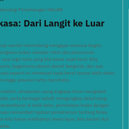
 Teknologi Penerbangan Okto88
asa: Dari Langit ke Luar
p kopi sambil menimbang mengapa manusia begitu
g angkasa bukan sekadar roket dan peluncuran
rasa ingin tahu yang kita bawa sejak kecil. Kita
 peta, bagaimana planet-planet bergerak, dan apa
antai seperti ini membuat topik berat terasa lebih dekat,
menunggu pesanan latte macchiato.
 mutakhir, eksplorasi ruang angkasa terus mengubah
ebb, serta berbagai satelit mengungkap detail yang
bersembunyi di balik debu, permukaan bulan dengan
 temuan menambah lapisan pemahaman tentang fisika,
 kita hanya melihatnya lewat layar, kita seolah ikut
esta.