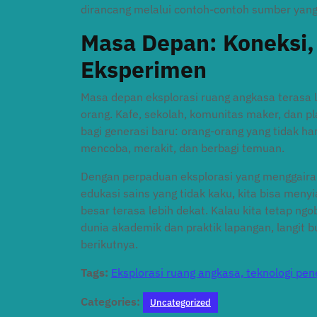
dirancang melalui contoh-contoh sumber yang k
Masa Depan: Koneksi,
Eksperimen
Masa depan eksplorasi ruang angkasa terasa l
orang. Kafe, sekolah, komunitas maker, dan p
bagi generasi baru: orang-orang yang tidak ha
mencoba, merakit, dan berbagi temuan.
Dengan perpaduan eksplorasi yang menggairah
edukasi sains yang tidak kaku, kita bisa me
besar terasa lebih dekat. Kalau kita tetap ng
dunia akademik dan praktik lapangan, langit bu
berikutnya.
Tags:
Eksplorasi ruang angkasa, teknologi pe
Categories:
Uncategorized