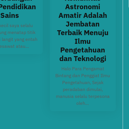
Pendidikan
Astronomi
Sains
Amatir Adalah
Jembatan
kecil saya selalu
Terbaik Menuju
ng menatap titik
i langit yang entah
Ilmu
pesawat atau…
Pengetahuan
dan Teknologi
Halo Para Pengamat
Bintang dan Penggiat Ilmu
Pengetahuan, Sejak
peradaban dimulai,
manusia selalu terpesona
oleh…